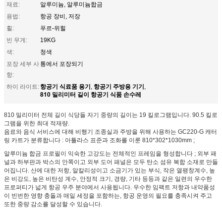
재료:
알루미늄, 알루미늄합금
용법:
항공 장비, 저장
휠:
푸르-위힐
빈 무게:
19KG
색:
청색
포장 세부 사
통에서 포장되기
항:
항공기 식료품 용기
항공기 주방용 기기
하이 라이트:
,
,
810 밀리미터 길이 항공기 식품 손수레
810 밀리미터 전체 길이 식당들 자기 중량의 길이는 19 킬로그램입니다. 90.5 킬로
그램을 위한 최대 적재량.
음료와 음식 서비스에 대해 비행기 조종실과 주방을 위해 사용하는 GC220-G 캐터
링 카트가 분류합니다 : 아틀라스 표준과 조화를 이룬 810*302*1030mm ;
알루미늄 합금 프로필이 익숙한 고강도는 전체적인 프레임을 형성합니다 ; 외부 패
널과 하부판과 박스의 안쪽이고 외부 도어 패널은 모두 탄소 섬유 복합 소재로 만들
어집니다. 산에 대한 저항, 알칼리성이고 소금기가 있는 부식, 작은 열팽창계수, 높
은 비강도, 높은 비탄성 계수, 안정적 크기, 경량, 기타 등등과 같은 일련의 우수한
프로퍼티가 넓게 항공 우주 분야에서 사용됩니다. 우수한 임팩트 저항과 내약품성
이 빈번한 영향 충돌과 매일 세정을 포함하는, 항공 운영의 필요를 충족시켜 주고
또한 중량 감소를 달성할 수 있습니다.