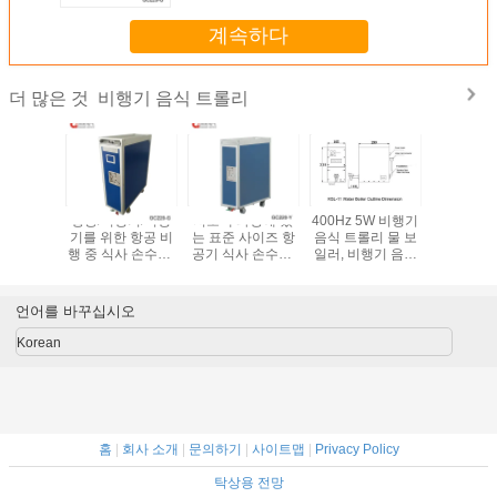
계속하다
비행기 음식 트롤리
더 많은 것
표준 사이
항공/비행기/비행
지도책 파랑에 있
400Hz 5W 비행기
지도책 절
 식사 트
기를 위한 항공 비
는 표준 사이즈 항
음식 트롤리 물 보
비행 중 
행기 식품
행 중 식사 손수레/
공기 식사 손수레/
일러, 비행기 음료
리/항공기
장
트롤리
항공기 게라 장비
손수레
레/비행기
음식 트롤
레 GC330
언어를 바꾸십시오
비스합
Korean
홈
|
회사 소개
|
문의하기
|
사이트맵
|
Privacy Policy
탁상용 전망