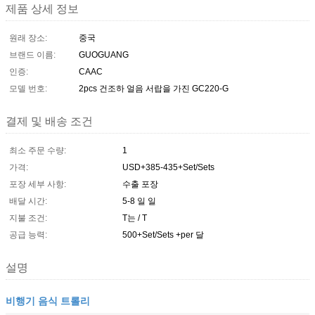
제품 상세 정보
원래 장소:
중국
브랜드 이름:
GUOGUANG
인증:
CAAC
모델 번호:
2pcs 건조하 얼음 서랍을 가진 GC220-G
결제 및 배송 조건
최소 주문 수량:
1
가격:
USD+385-435+Set/Sets
포장 세부 사항:
수출 포장
배달 시간:
5-8 일 일
지불 조건:
T는 / T
공급 능력:
500+Set/Sets +per 달
설명
비행기 음식 트롤리