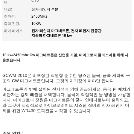
CVD
다:
타입:
전자 레인지 부분
주파수:
2450MHz
출력 전원:
10KW
전자 레인지 마그네트론
전자 레인지 진공관
하이 라이트:
,
,
지속파 마그네트론 10 kw
10 kw/2450mhz Cw 마그네트론은 산업용 가열, 마이크로파 플라스마를 위해 사
용했습니다
GCWM-2010은 비포장된 직열형 순수한 텅스텐 음극, 금속 세라믹 구
조의 CW 마그네트론입니다. 그것의 자기장이 아야만 합니다
마그네트론의 밖에 설치된 전자석에 의해 공급되세요. 음극 핀 배치와
비단자는 강제 배출을 채택합니다, 음극이 직접적인 물 냉방을 사용합
니다. 마이크로파 전원은 마그네트론의 굴대 안테나로부터 출력되고,
와 그것이 직접적으로 마이크로웨이브 시스템 장비의 전자 레인지 머
리를 위한 WR430 도파관을 시작할 수 있습니다.
주요 인자 :