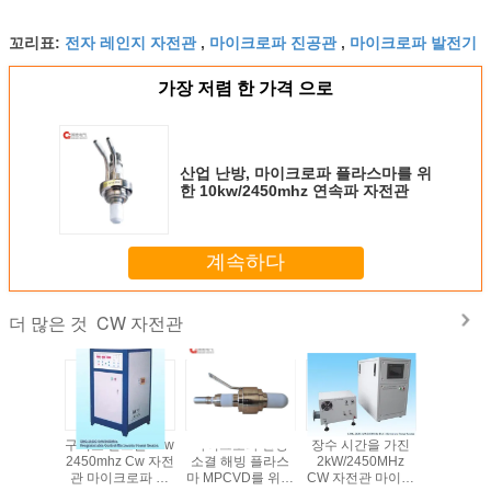
전자 레인지 자전관
마이크로파 진공관
마이크로파 발전기
꼬리표:
,
,
가장 저렴 한 가격 으로
산업 난방, 마이크로파 플라스마를 위
한 10kw/2450mhz 연속파 자전관
계속하다
CW 자전관
더 많은 것
450mhz
구리로 만드는 5kw
마이크로파 난방
장수 시간을 가진
2.45ghz
관은, 산업
2450mhz Cw 자전
소결 해빙 플라스
2kW/2450MHz
그루터기
전자 레인
관 마이크로파 플
마 MPCVD를 위한
CW 자전관 마이크
마이크로