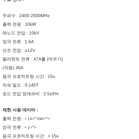
주파수 : 2400-2500MHz
출력 전원 : 10kW
애노드 전압 : 10kV
양극 전류 : 1.6A
선조 전압 : ≤12V
필라멘트 전류 : 47A를 (데우기)
(작동) 36A
음극 프로히트링 시간 : 15s
자속 밀도 : 0.145T
로드 전압 정재파비 : 2.5±5%
제한 사용 데이터 :
출력 전원 :
< 14="" kW="">
양극 전류 :
< 1="">
음극 프로히트링 시간 : > 15s