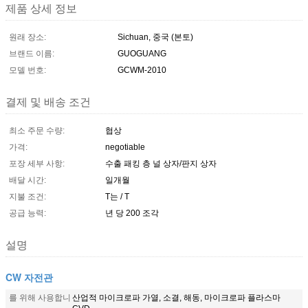
제품 상세 정보
원래 장소:
Sichuan, 중국 (본토)
브랜드 이름:
GUOGUANG
모델 번호:
GCWM-2010
결제 및 배송 조건
최소 주문 수량:
협상
가격:
negotiable
포장 세부 사항:
수출 패킹 층 널 상자/판지 상자
배달 시간:
일개월
지불 조건:
T는 / T
공급 능력:
년 당 200 조각
설명
CW 자전관
를 위해 사용합니
산업적 마이크로파 가열, 소결, 해동, 마이크로파 플라스마