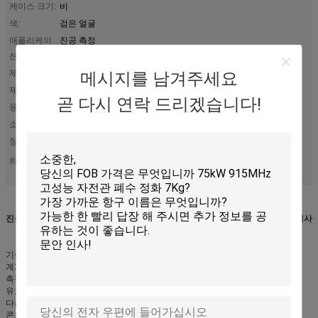
케이스 크기:
비
색:
검은 얼굴
애플리케이
진공 측정
션:
제어 수법:
포인트 제어 또는 영역 제어
메시지를 남겨주세요
제어 정확도:
± 1%
곧 다시 연락 드리겠습니다!
응답 시간:
<1s>
소비 전력:
40W
장비 규정:
M014 / CF35
진공 게이지 제어기
열전대 게이지 제어기
하이 라이트:
,
,
40W 디지털 진공 콘트롤러
진공 측정을 위한 찬 음극선 이온화 진공 계기 그리고 디지털 방식으로 진공 관제사
기술적인 자료
계기 모형: ZDL-14
측정 범위: 1×10-1 Pa~1×10-7 Pa
유효한 통제 범위: 1×10-1 Pa ~1×10-6 Pa
다른 기술적인 자료:
콘트롤 모드: 릴레이 접점스위치에 & 스위치 떨어져 산출