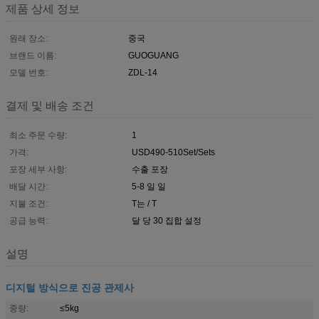
제품 상세 정보
원래 장소:
중국
브랜드 이름:
GUOGUANG
모델 번호:
ZDL-14
결제 및 배송 조건
최소 주문 수량:
1
가격:
USD490-510Set/Sets
포장 세부 사항:
수출 포장
배달 시간:
5-8 일 일
지불 조건:
T는 / T
공급 능력:
달 당 30 집합 설정
설명
디지털 방식으로 진공 관제사
중량:
≤5kg