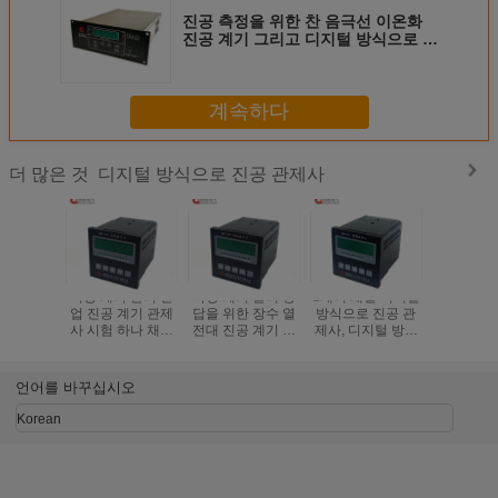
진공 측정을 위한 찬 음극선 이온화
진공 계기 그리고 디지털 방식으로 진
공 관제사
계속하다
디지털 방식으로 진공 관제사
더 많은 것
저항 계기 관의 산
측정 계기 빨리 응
1개의 채널 디지털
거친 낮은
업 진공 계기 관제
답을 위한 장수 열
방식으로 진공 관
전대 계기
사 시험 하나 채널
전대 진공 계기 관
제사, 디지털 방식
3A 220V
신호
제사
으로 진공 스위치
언어를 바꾸십시오
Korean