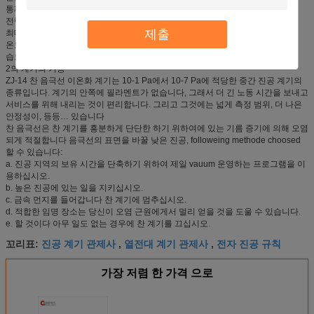
통제 짐: AC220V/1A (DC28V/5A) 불유도 짐
전력 공급: AC220V±10%/50HZ
제출
최대. 힘: 더 적은 tan 40W
온도: 0~45℃
습도: ≤85%
2의 계기의 기능
ZJ-14 찬 음극선 이온화 계기는 10-1 Pa에서 10-7 Pa에 적당한 중간 진공 계기의
종류입니다. 계기의 안쪽에 필라멘트가 없습니다, 그래서 더 긴 노동 시간을 보내고
서비스를 위해 내리는 것이 편리합니다. 그리고 그것에는 넓게 측정 범위, 더 나은
안정성이, 등등… 있습니다
찬 음극선은 찬 계기를 흥분하게 단단한 하기 위하여에 있는 기름 증기에 의해 오염
되게 적절합니다 음극선의 표면을 바꿀 낮은 진공, followeing methode choosed
할 수 있습니다:
a.
진공 지역의 보유 시간을 단축하기 위하여 제일 vauum 운영하는 프로그램을 이
용하십시오.
b.
높은 진공에 있는 일을 지키십시오.
c.
금속 먼지를 들어갑니다 찬 계기에 멈추십시오.
d.
적합한 임명 장소는 당신이 오염 근원에게서 멀리 얻을 것을 도울 수 있습니다.
e.
할 것이다 아무 일도 없는 경우에 찬 계기를 끄십시오.
진공 계기 관제사
열전대 계기 관제사
전자 진공 규칙
꼬리표:
,
,
가장 저렴 한 가격 으로