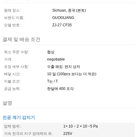
원래 장소:
Sichuan, 중국 (본토)
브랜드 이름:
GUOGUANG
모델 번호:
ZJ-27 CF35
결제 및 배송 조건
최소 주문 수량:
협상
가격:
negotiable
포장 세부 사항:
수출 패킹: 판지 상자
배달 시간:
10 일 (100pcs 보다는 더 적은)
지불 조건:
T는 / T
공급 능력:
한달에 400 조각
설명
진공 계기 감지기
압력 범위::
1× 10 − 2 × 10 −5 Pa
가속 전극의 지구 잠재력의 위:
225V