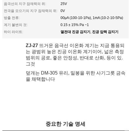
음극선의 지구 잠재력의 위:
25V
전극을 모으기의 지구 잠재력의 위:
0V
방출 전류:
00μA (100-10-1Pa), 1mA (10-2-10-5Pa)
계기 불변의 것:
0.15 ± 15% Pa −1
열전대 진공 감지기
진공 압력 감지기
하이 라이트:
,
ZJ-27
뜨거운 음극선 이온화 계기는 지금 통용되
는 광범위 높은 진공 이온화 계기이어, 넓은 측정
범위의 공로, 좋은 안정성, 반대로 산화, 등이 있.
그것
덮개는 DM-305 유리, 밀봉을 위한 사기그릇 금속
을 채택합니다
중요한 기술 명세