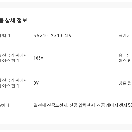
 제품 항상 보내진 경기 순서. 나는 나
)들로 결코 disapointed 때문에 그
을 신뢰합니다.
품 상세 정보
 범위
플랜지
6.5 × 10 - 2 × 10 -4 Pa
 전극의 위에서
음극의
165V
 어스 전위
어스 
 전극의 위에서
방출 
0V
 어스 전위
조하다
열전대 진공도센서
,
진공 압력센서
,
진공 게이지 센서 5