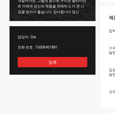
개발하거든, 그렇게 함으로 우리는 클라이언
합니다:
트 더에게 당신의 제품을 판매하고 더 큰 시
가 그(것
장을 얻어서 좋습니다. 감사합니다 당신
(것)들
제
압력
담당자 :
Dai
전화 번호 :
15008451881
가속
말한
접촉
집광
말한
강