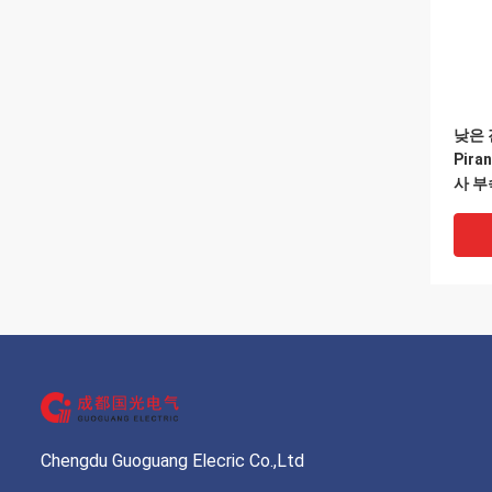
낮은 
Pir
사 
Chengdu Guoguang Elecric Co.,Ltd