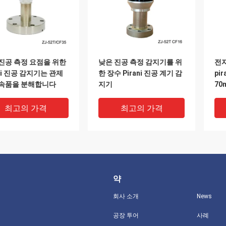
진공 측정 요점을 위한
낮은 진공 측정 감지기를 위
전자
ani 진공 감지기는 관제
한 장수 Pirani 진공 계기 감
pi
부속품을 분해합니다
지기
70
최고의 가격
최고의 가격
약
회사 소개
News
공장 투어
사례