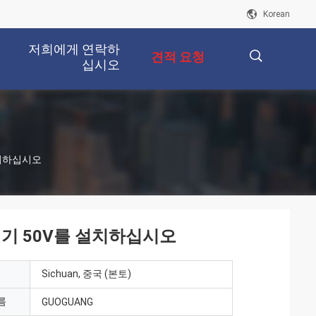
Korean
저희에게 연락하
견적 요청
십시오
描
설치하십시오
述
지기 50V를 설치하십시오
Sichuan, 중국 (본토)
름
GUOGUANG