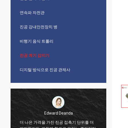
연속파 자전관
진공 강내안전장치 병
비행기 음식 트롤리
진공 계기 감지기
디지털 방식으로 진공 관제사
Edward Deanda
더 나은 가격을 가진 진공 접촉기 단위를 더
CW 자